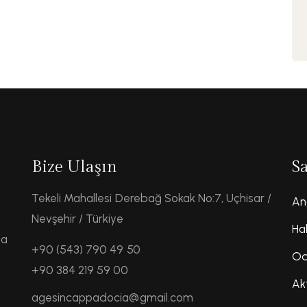
Bize Ulaşın
S
Tekeli Mahallesi Derebağ Sokak No:7, Uçhisar /
An
Nevşehir / Türkiye
Ha
ia
+90 (543) 790 49 50
Od
+90 384 219 59 00
Ak
agesincappadocia@gmail.com