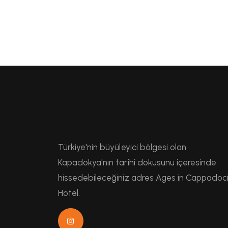
Türkiye'nin büyüleyici bölgesi olan
Kapadokya'nın tarihi dokusunu içeresinde
hissedebileceğiniz adres Ages in Cappadoc
Hotel.