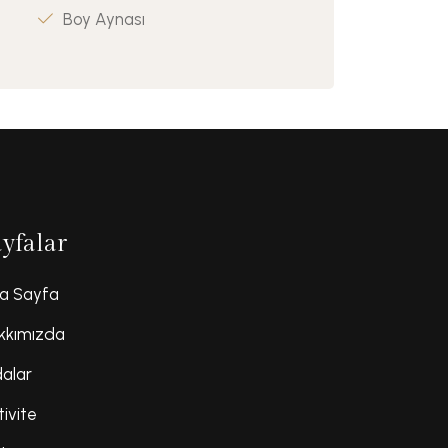
Boy Aynası
ayfalar
a Sayfa
kkımızda
alar
tivite