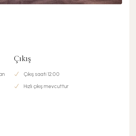
Çıkış
man
Çıkış saati 12:00
Hızlı çıkış mevcuttur