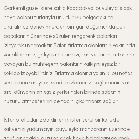
Görkemli güzelliklere sahip Kapadokya, büyüleyici sıcak
hava balonu turlarıyla ünlüdür. Bu bölgedeki en
unutulmaz deneyimlerden biri, gün doğumunda peri
bacalarının üzerinde süzülen rengarenk balonları
izleyerek uyanmaktır. Balon fırlatma alanlarının yakınında
konaklarsanız, gökyüzünü kırmızı, sarı ve turuncu tonlara
boyayan bu muhteşem balonların kalkışını eşsiz bir
şekilde izleyebilirsiniz. Fırlatma alanına yakınlık, bu nefes
kesici manzarayı ön sıradan izlemenizi sağlamanın yanı
sıra, dünyanın en eşsiz yerlerinden birinde sabahın
huzurlu atmosferinin de tadını çıkarmanızı sağlar.
İster otel odanızda dinlenin, ister yerel bir kafede
kahvenizi yudumlayın, büyüleyici manzaranın üzerinde
zarif bir şekilde süzülen sıcak hava balonlarını görmek,