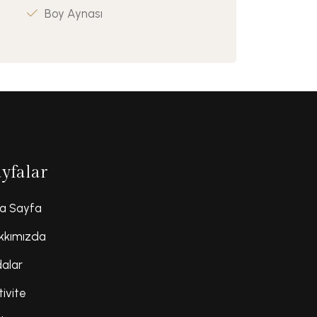
Boy Aynası
ayfalar
a Sayfa
kkımızda
alar
tivite