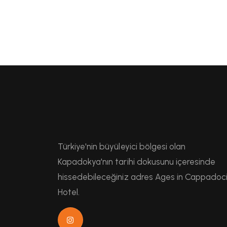
Türkiye'nin büyüleyici bölgesi olan
Kapadokya'nın tarihi dokusunu içeresinde
hissedebileceğiniz adres Ages in Cappadoc
Hotel.