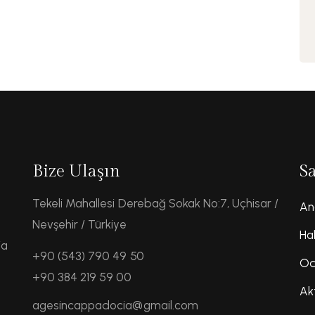
Bize Ulaşın
S
Tekeli Mahallesi Derebağ Sokak No:7, Uçhisar /
An
Nevşehir / Türkiye
Ha
ia
+90 (543) 790 49 50
Od
+90 384 219 59 00
Ak
agesincappadocia@gmail.com